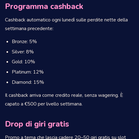
Programma cashback
Cashback automatico ogni lunedì sulle perdite nette della
settimana precedente:
Bronze: 5%
Silver: 8%
Gold: 10%
Platinum: 12%
Diamond: 15%
Il cashback arriva come credito reale, senza wagering. È
capato a €500 per livello settimana.
Drop di giri gratis
Promo a tema che lascia cadere 20–50 giri gratis su slot